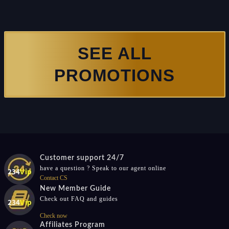
SEE ALL
PROMOTIONS
Customer support 24/7
have a question ? Speak to our agent online
Contact CS
New Member Guide
Check out FAQ and guides
Check now
Affiliates Program