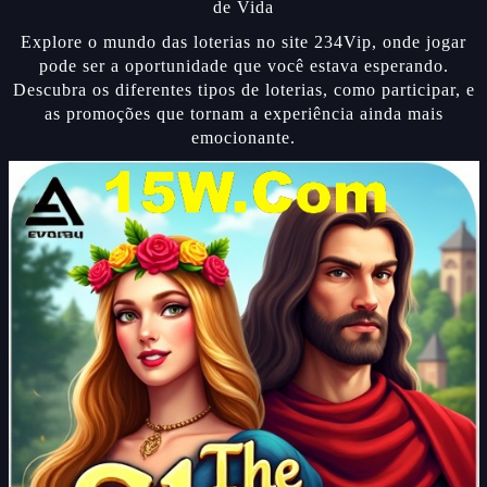
de Vida
Explore o mundo das loterias no site 234Vip, onde jogar
pode ser a oportunidade que você estava esperando.
Descubra os diferentes tipos de loterias, como participar, e
as promoções que tornam a experiência ainda mais
emocionante.