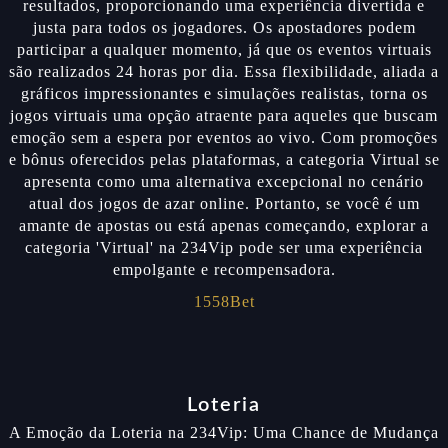
resultados, proporcionando uma experiência divertida e
justa para todos os jogadores. Os apostadores podem
participar a qualquer momento, já que os eventos virtuais
são realizados 24 horas por dia. Essa flexibilidade, aliada a
gráficos impressionantes e simulações realistas, torna os
jogos virtuais uma opção atraente para aqueles que buscam
emoção sem a espera por eventos ao vivo. Com promoções
e bônus oferecidos pelas plataformas, a categoria Virtual se
apresenta como uma alternativa excepcional no cenário
atual dos jogos de azar online. Portanto, se você é um
amante de apostas ou está apenas começando, explorar a
categoria 'Virtual' na 234Vip pode ser uma experiência
empolgante e recompensadora.
1558Bet
Loteria
A Emoção da Loteria na 234Vip: Uma Chance de Mudança