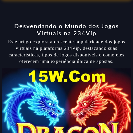
Desvendando o Mundo dos Jogos
Virtuais na 234Vip
Este artigo explora a crescente popularidade dos jogos
virtuais na plataforma 234Vip, destacando suas
características, tipos de jogos disponíveis e como eles
oferecem uma experiência única de apostas.