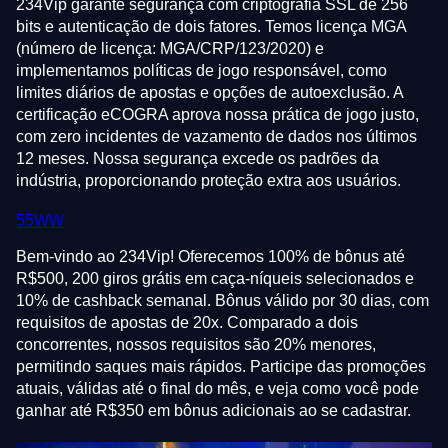
234Vip garante segurança com criptografia SSL de 256
bits e autenticação de dois fatores. Temos licença MGA
(número de licença: MGA/CRP/123/2020) e
implementamos políticas de jogo responsável, como
limites diários de apostas e opções de autoexclusão. A
certificação eCOGRA aprova nossa prática de jogo justo,
com zero incidentes de vazamento de dados nos últimos
12 meses. Nossa segurança excede os padrões da
indústria, proporcionando proteção extra aos usuários.
55WW
Bem-vindo ao 234Vip! Oferecemos 100% de bônus até
R$500, 200 giros grátis em caça-níqueis selecionados e
10% de cashback semanal. Bônus válido por 30 dias, com
requisitos de apostas de 20x. Comparado a dois
concorrentes, nossos requisitos são 20% menores,
permitindo saques mais rápidos. Participe das promoções
atuais, válidas até o final do mês, e veja como você pode
ganhar até R$350 em bônus adicionais ao se cadastrar.