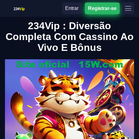
Entrar
Registrar-se
234Vip : Diversão
Completa Com Cassino Ao
Vivo E Bônus