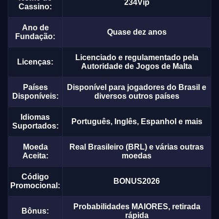
234Vip
Cassino:
Ano de
Quase dez anos
Fundação:
Licenciado e regulamentado pela
Licenças:
Autoridade de Jogos de Malta
Países
Disponível para jogadores do Brasil e
Disponíveis:
diversos outros países
Idiomas
Português, Inglês, Espanhol e mais
Suportados:
Moeda
Real Brasileiro (BRL) e várias outras
Aceita:
moedas
Código
BONUS2026
Promocional:
Probabilidades MAIORES, retirada
Bônus:
rápida