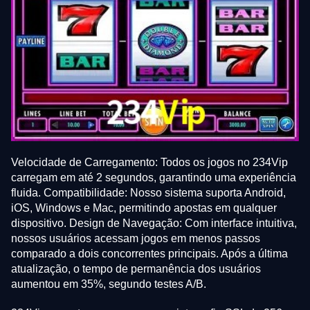
Velocidade de Carregamento: Todos os jogos no 234Vip
carregam em até 2 segundos, garantindo uma experiência
fluida. Compatibilidade: Nosso sistema suporta Android,
iOS, Windows e Mac, permitindo apostas em qualquer
dispositivo. Design de Navegação: Com interface intuitiva,
nossos usuários acessam jogos em menos passos
comparado a dois concorrentes principais. Após a última
atualização, o tempo de permanência dos usuários
aumentou em 35%, segundo testes A/B.