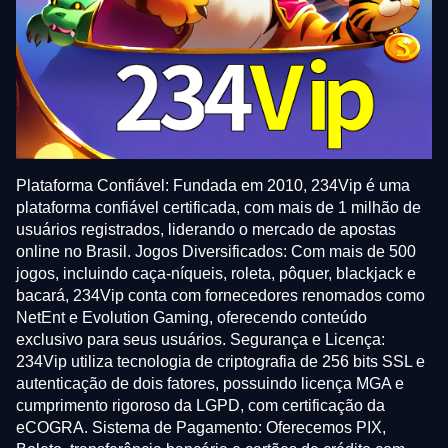
Plataforma Confiável: Fundada em 2010, 234Vip é uma
plataforma confiável certificada, com mais de 1 milhão de
usuários registrados, liderando o mercado de apostas
online no Brasil. Jogos Diversificados: Com mais de 500
jogos, incluindo caça-níqueis, roleta, pôquer, blackjack e
bacará, 234Vip conta com fornecedores renomados como
NetEnt e Evolution Gaming, oferecendo conteúdo
exclusivo para seus usuários. Segurança e Licença:
234Vip utiliza tecnologia de criptografia de 256 bits SSL e
autenticação de dois fatores, possuindo licença MGA e
cumprimento rigoroso da LGPD, com certificação da
eCOGRA. Sistema de Pagamento: Oferecemos PIX,