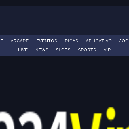
LE
ARCADE
EVENTOS
DICAS
APLICATIVO
JOG
LIVE
NEWS
SLOTS
SPORTS
VIP