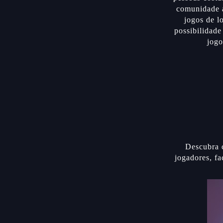
comunidade a
jogos de l
possibilidad
jogo
Descubra c
jogadores, f