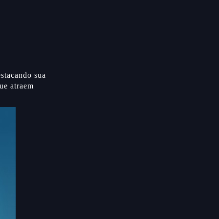
estacando sua
que atraem