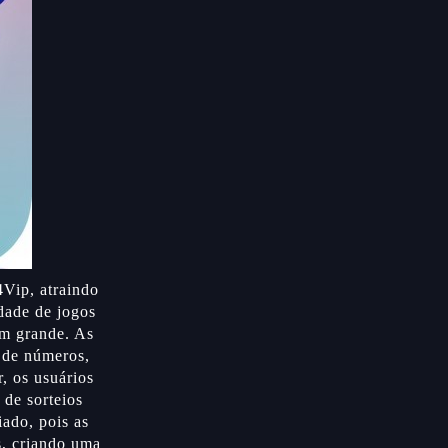
4Vip, atraindo
dade de jogos
em grande. As
a de números,
, os usuários
 de sorteios
iado, pois as
s, criando uma