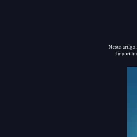
Neste artigo
importânc