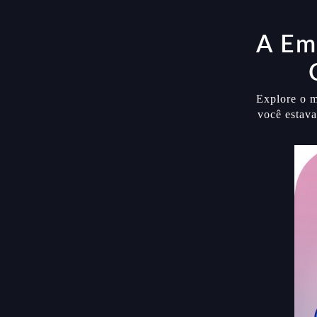
A Em
Explore o m
você estava