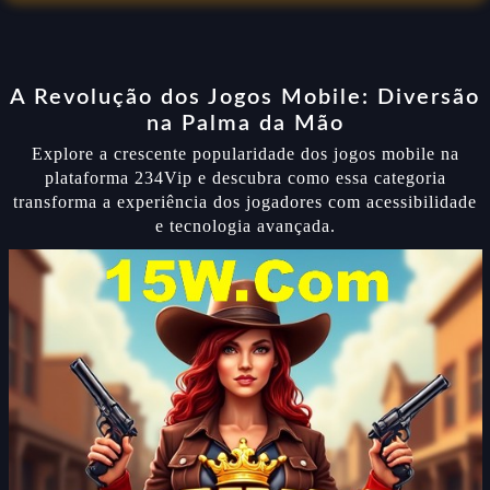
A Revolução dos Jogos Mobile: Diversão
na Palma da Mão
Explore a crescente popularidade dos jogos mobile na
plataforma 234Vip e descubra como essa categoria
transforma a experiência dos jogadores com acessibilidade
e tecnologia avançada.