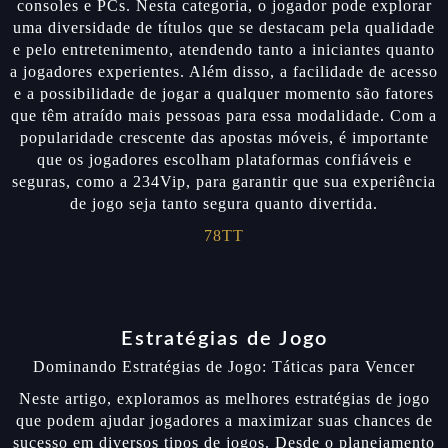
consoles e PCs. Nesta categoria, o jogador pode explorar
uma diversidade de títulos que se destacam pela qualidade
e pelo entretenimento, atendendo tanto a iniciantes quanto
a jogadores experientes. Além disso, a facilidade de acesso
e a possibilidade de jogar a qualquer momento são fatores
que têm atraído mais pessoas para essa modalidade. Com a
popularidade crescente das apostas móveis, é importante
que os jogadores escolham plataformas confiáveis e
seguras, como a 234Vip, para garantir que sua experiência
de jogo seja tanto segura quanto divertida.
78TT
Estratégias de Jogo
Dominando Estratégias de Jogo: Táticas para Vencer
Neste artigo, exploramos as melhores estratégias de jogo
que podem ajudar jogadores a maximizar suas chances de
sucesso em diversos tipos de jogos. Desde o planejamento