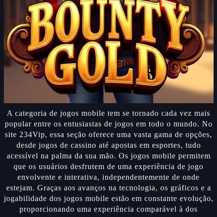
A categoria de jogos mobile tem se tornado cada vez mais
popular entre os entusiastas de jogos em todo o mundo. No
site 234Vip, essa seção oferece uma vasta gama de opções,
desde jogos de cassino até apostas em esportes, tudo
acessível na palma da sua mão. Os jogos mobile permitem
que os usuários desfrutem de uma experiência de jogo
envolvente e interativa, independentemente de onde
estejam. Graças aos avanços na tecnologia, os gráficos e a
jogabilidade dos jogos mobile estão em constante evolução,
proporcionando uma experiência comparável à dos