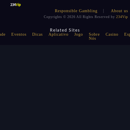
Responsible Gambling
About us
Copyrights © 2026 All Rights Reserved by
234Vip
Related Sites
ade
Eventos
Dicas
Aplicativo
Jogo
Sobre
Casino
Es
Nós