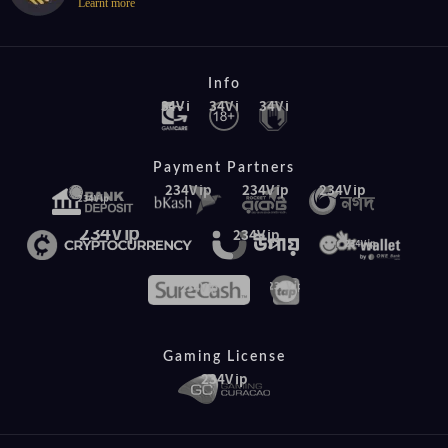
Learnt more
Info
Payment Partners
Gaming License