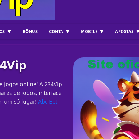
OS
BÔNUS
CONTA
MOBILE
APOSTAS
34Vip
 jogos online! A 234Vip
ares de jogos, interface
m um só lugar!
Abc Bet