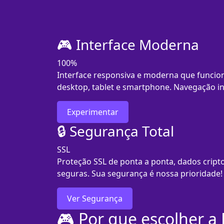
🎮 Interface Moderna
100%
Interface responsiva e moderna que funcio
desktop, tablet e smartphone. Navegação int
Experimentar
🔒 Segurança Total
SSL
Proteção SSL de ponta a ponta, dados cript
seguras. Sua segurança é nossa prioridade!
Ver Segurança
🎮 Por que escolher a