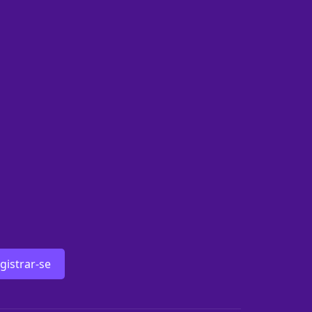
gistrar-se