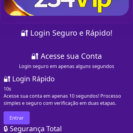
🔐 Login Seguro e Rápido!
🔐 Acesse sua Conta
Login seguro em apenas alguns segundos
🔐 Login Rápido
10s
Acesse sua conta em apenas 10 segundos! Processo
simples e seguro com verificação em duas etapas.
Entrar
🔒 Segurança Total