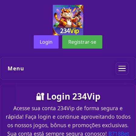
Login
Registrar-se
Menu
🔐 Login 234Vip
Acesse sua conta 234Vip de forma segura e
rápida! Faça login e continue aproveitando todos
os nossos jogos, bônus e promoções exclusivas.
Sua conta está sempre segura conosco!
B718Bet