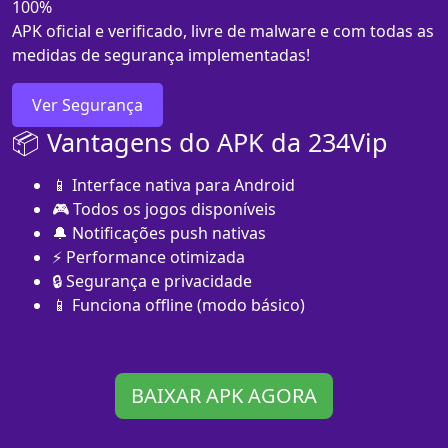
100%
APK oficial e verificado, livre de malware e com todas as
medidas de segurança implementadas!
Ver Segurança
📦 Vantagens do APK da 234Vip
📱 Interface nativa para Android
🎮 Todos os jogos disponíveis
🔔 Notificações push nativas
⚡ Performance otimizada
🔒 Segurança e privacidade
📱 Funciona offline (modo básico)
BAIXAR APK AGORA