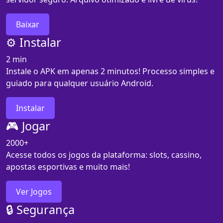
Baixar
⚙️ Instalar
2 min
Instale o APK em apenas 2 minutos! Processo simples e
guiado para qualquer usuário Android.
Instalar
🎮 Jogar
2000+
Acesse todos os jogos da plataforma: slots, cassino,
apostas esportivas e muito mais!
Ver Jogos
🔒 Segurança