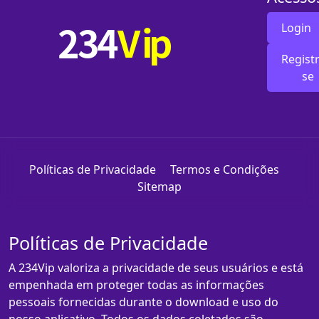
Login
Registr
se
Políticas de Privacidade
Termos e Condições
Sitemap
Políticas de Privacidade
A 234Vip valoriza a privacidade de seus usuários e está
empenhada em proteger todas as informações
pessoais fornecidas durante o download e uso do