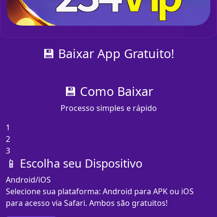
💾 Baixar App Gratuito!
💾 Como Baixar
Processo simples e rápido
1
2
3
📱 Escolha seu Dispositivo
Android/iOS
Selecione sua plataforma: Android para APK ou iOS
para acesso via Safari. Ambos são gratuitos!