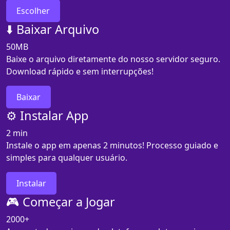
Escolher
⬇️ Baixar Arquivo
50MB
Baixe o arquivo diretamente do nosso servidor seguro.
Download rápido e sem interrupções!
Baixar
⚙️ Instalar App
2 min
Instale o app em apenas 2 minutos! Processo guiado e
simples para qualquer usuário.
Instalar
🎮 Começar a Jogar
2000+