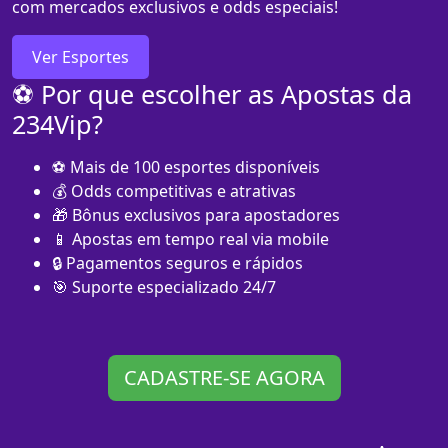
com mercados exclusivos e odds especiais!
Ver Esportes
⚽ Por que escolher as Apostas da
234Vip?
⚽ Mais de 100 esportes disponíveis
💰 Odds competitivas e atrativas
🎁 Bônus exclusivos para apostadores
📱 Apostas em tempo real via mobile
🔒 Pagamentos seguros e rápidos
🎯 Suporte especializado 24/7
CADASTRE-SE AGORA