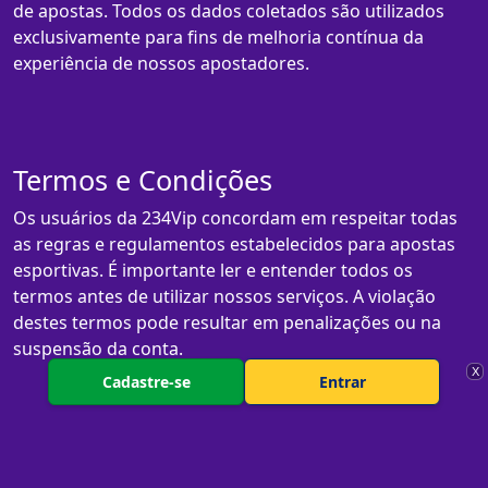
de apostas. Todos os dados coletados são utilizados
exclusivamente para fins de melhoria contínua da
experiência de nossos apostadores.
Termos e Condições
Os usuários da 234Vip concordam em respeitar todas
as regras e regulamentos estabelecidos para apostas
esportivas. É importante ler e entender todos os
termos antes de utilizar nossos serviços. A violação
destes termos pode resultar em penalizações ou na
suspensão da conta.
X
Cadastre-se
Entrar