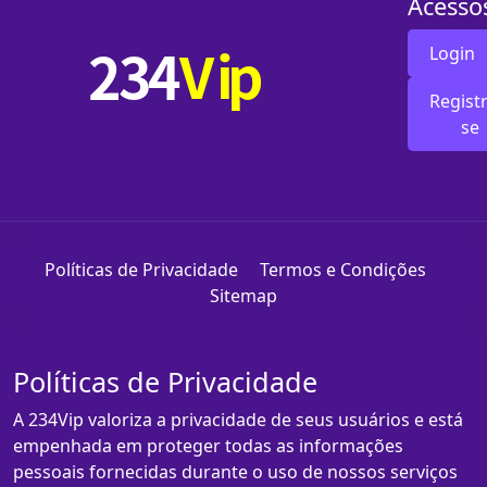
Acesso
Login
Registr
se
Políticas de Privacidade
Termos e Condições
Sitemap
Políticas de Privacidade
A 234Vip valoriza a privacidade de seus usuários e está
empenhada em proteger todas as informações
pessoais fornecidas durante o uso de nossos serviços