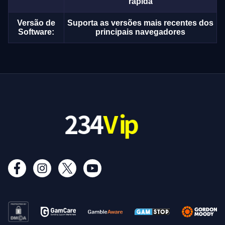
rápida
Versão de
Suporta as versões mais recentes dos
Software:
principais navegadores