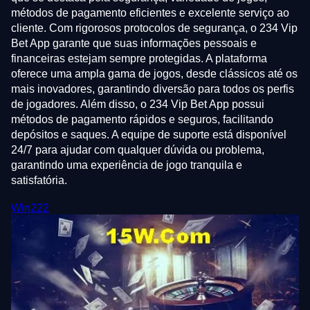
métodos de pagamento eficientes e excelente serviço ao
cliente. Com rigorosos protocolos de segurança, o 234 Vip
Bet App garante que suas informações pessoais e
financeiras estejam sempre protegidas. A plataforma
oferece uma ampla gama de jogos, desde clássicos até os
mais inovadores, garantindo diversão para todos os perfis
de jogadores. Além disso, o 234 Vip Bet App possui
métodos de pagamento rápidos e seguros, facilitando
depósitos e saques. A equipe de suporte está disponível
24/7 para ajudar com qualquer dúvida ou problema,
garantindo uma experiência de jogo tranquila e
satisfatória.
Win222