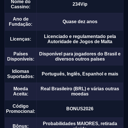
Nome do
234Vip
Cassino:
Ano de
Quase dez anos
Fundação:
Licenciado e regulamentado pela
Licenças:
Autoridade de Jogos de Malta
Países
Disponível para jogadores do Brasil e
Disponíveis:
diversos outros países
Idiomas
Português, Inglês, Espanhol e mais
Suportados:
Moeda
Real Brasileiro (BRL) e várias outras
Aceita:
moedas
Código
BONUS2026
Promocional:
Probabilidades MAIORES, retirada
Bônus: