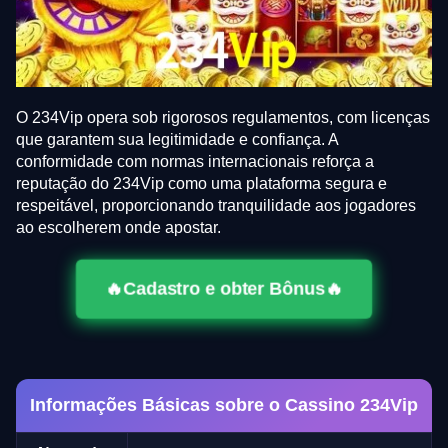
O 234Vip opera sob rigorosos regulamentos, com licenças
que garantem sua legitimidade e confiança. A
conformidade com normas internacionais reforça a
reputação do 234Vip como uma plataforma segura e
respeitável, proporcionando tranquilidade aos jogadores
ao escolherem onde apostar.
🔥Cadastro e obter Bônus🔥
Informações Básicas sobre o Cassino 234Vip