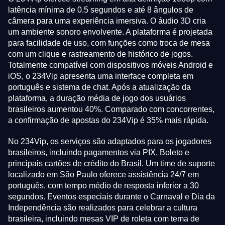
latência mínima de 0.5 segundos e até 8 ângulos de
câmera para uma experiência imersiva. O áudio 3D cria
um ambiente sonoro envolvente. A plataforma é projetada
para facilidade de uso, com funções como troca de mesa
com um clique e rastreamento de histórico de jogos.
Totalmente compatível com dispositivos móveis Android e
iOS, o 234Vip apresenta uma interface completa em
português e sistema de chat. Após a atualização da
plataforma, a duração média de jogo dos usuários
brasileiros aumentou 40%. Comparado com concorrentes,
a confirmação de apostas do 234Vip é 35% mais rápida.
No 234Vip, os serviços são adaptados para os jogadores
brasileiros, incluindo pagamentos via PIX, Boleto e
principais cartões de crédito do Brasil. Um time de suporte
localizado em São Paulo oferece assistência 24/7 em
português, com tempo médio de resposta inferior a 30
segundos. Eventos especiais durante o Carnaval e Dia da
Independência são realizados para celebrar a cultura
brasileira, incluindo mesas VIP de roleta com tema de