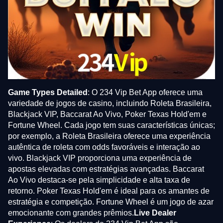
Game Types Detailed
: O 234 Vip Bet App oferece uma
variedade de jogos de casino, incluindo Roleta Brasileira,
Blackjack VIP, Baccarat Ao Vivo, Poker Texas Hold'em e
Fortune Wheel. Cada jogo tem suas características únicas;
por exemplo, a Roleta Brasileira oferece uma experiência
autêntica de roleta com odds favoráveis e interação ao
vivo. Blackjack VIP proporciona uma experiência de
apostas elevadas com estratégias avançadas. Baccarat
Ao Vivo destaca-se pela simplicidade e alta taxa de
retorno. Poker Texas Hold'em é ideal para os amantes de
estratégia e competição. Fortune Wheel é um jogo de azar
emocionante com grandes prêmios.
Live Dealer