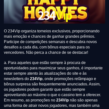
O 234Vip organiza torneios exclusivos, proporcionando
mais emoção e chances de ganhar grandes prêmios.
Participe de competições semanais e descubra novos
desafios a cada dia, com bônus especiais para os
vencedores. Não perca a chance de se destacar!
a. Para aqueles que estão sempre à procura de
oportunidades para maximizar seus ganhos, é importante
estar sempre atento às atualizações do site e às
newsletters do
234Vip
, onde promoções relâmpago e
bônus surpresa são frequentemente anunciados. Assim,
os jogadores podem garantir que estão sempre
aproveitando ao máximo o que o cassino tem a oferecer.
Em resumo, as promoções no
234Vip
não são apenas
uma forma de atrair novos jogadores, mas também uma