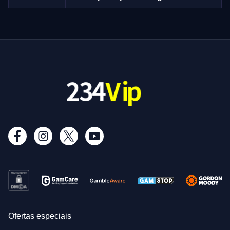
Ofertas especiais