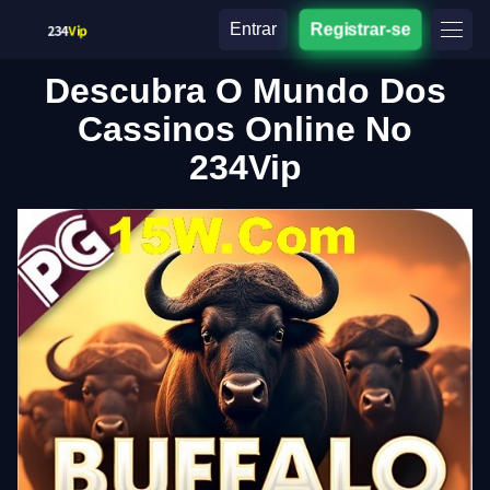
Entrar
Registrar-se
Descubra O Mundo Dos
Cassinos Online No
234Vip