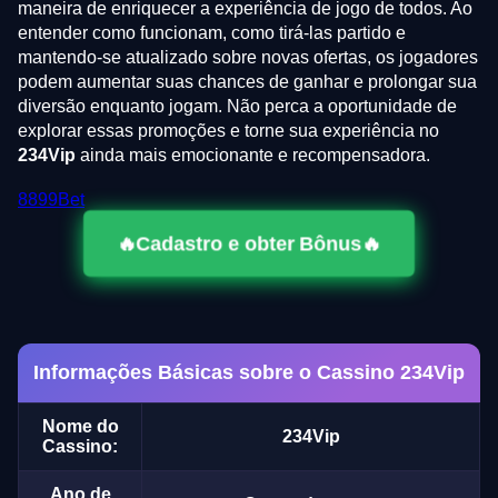
maneira de enriquecer a experiência de jogo de todos. Ao
entender como funcionam, como tirá-las partido e
mantendo-se atualizado sobre novas ofertas, os jogadores
podem aumentar suas chances de ganhar e prolongar sua
diversão enquanto jogam. Não perca a oportunidade de
explorar essas promoções e torne sua experiência no
234Vip
ainda mais emocionante e recompensadora.
8899Bet
🔥Cadastro e obter Bônus🔥
Informações Básicas sobre o Cassino 234Vip
Nome do
234Vip
Cassino:
Ano de