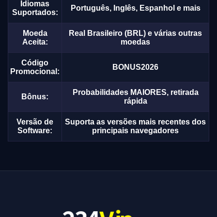
Idiomas
Português, Inglês, Espanhol e mais
Suportados:
Moeda
Real Brasileiro (BRL) e várias outras
Aceita:
moedas
Código
BONUS2026
Promocional:
Probabilidades MAIORES, retirada
Bônus:
rápida
Versão de
Suporta as versões mais recentes dos
Software:
principais navegadores