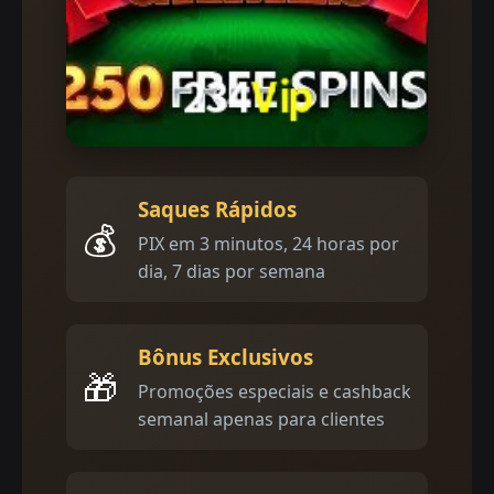
Saques Rápidos
💰
PIX em 3 minutos, 24 horas por
dia, 7 dias por semana
Bônus Exclusivos
🎁
Promoções especiais e cashback
semanal apenas para clientes