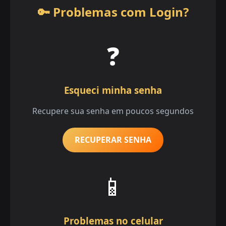
🔑 Problemas com Login?
❓
Esqueci minha senha
Recupere sua senha em poucos segundos
RECUPERAR SENHA
📱
Problemas no celular