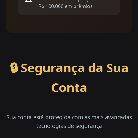
R$ 100.000 em prêmios
🔒 Segurança da Sua
Conta
Sua conta está protegida com as mais avançadas
tecnologias de segurança