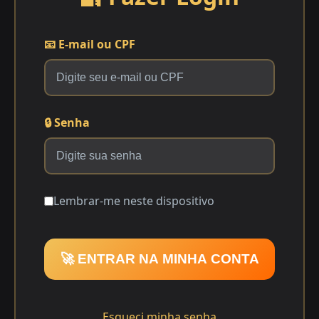
📧 E-mail ou CPF
🔒 Senha
Lembrar-me neste dispositivo
🚀 ENTRAR NA MINHA CONTA
Esqueci minha senha