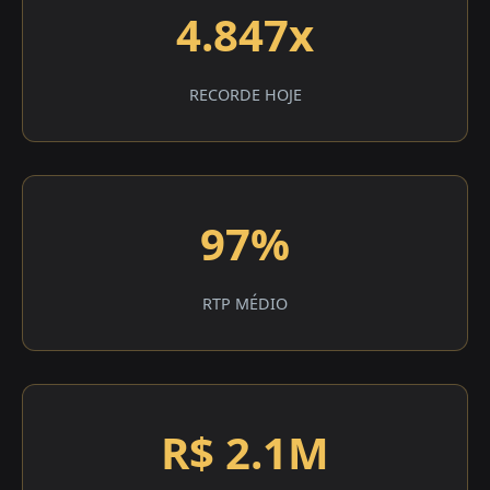
4.847x
RECORDE HOJE
97%
RTP MÉDIO
R$ 2.1M