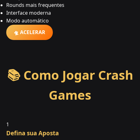
Rounds mais frequentes
Interface moderna
Modo automático
🛸 ACELERAR
📚 Como Jogar Crash
Games
1
Defina sua Aposta