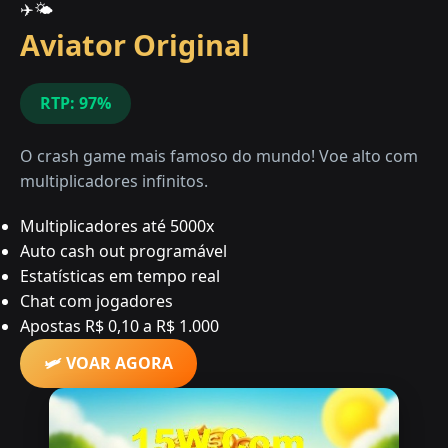
✈️🌤️
Aviator Original
RTP: 97%
O crash game mais famoso do mundo! Voe alto com
multiplicadores infinitos.
Multiplicadores até 5000x
Auto cash out programável
Estatísticas em tempo real
Chat com jogadores
Apostas R$ 0,10 a R$ 1.000
🛩️ VOAR AGORA