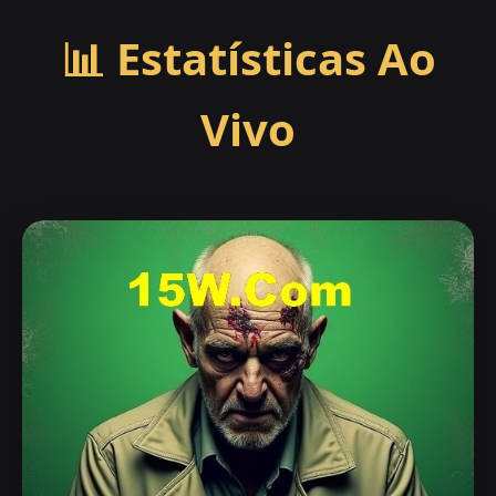
📊 Estatísticas Ao
Vivo