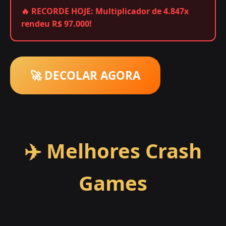
🔥
RECORDE HOJE:
Multiplicador de 4.847x
rendeu R$ 97.000!
🚀 DECOLAR AGORA
✈️ Melhores Crash
Games