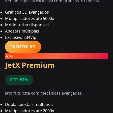
Versão espacial exclusiva com gráficos 3D únicos.
Gráficos 3D avançados
Multiplicadores até 5000x
Modo turbo disponível
Apostas múltiplas
Exclusivo 234Vip
🚀 DECOLAR
🛸💫
JetX Premium
RTP: 97%
Jato futurista com mecânicas avançadas.
Dupla aposta simultânea
Multiplicadores até 2000x