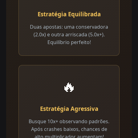
Estratégia Equilibrada
Duas apostas: uma conservadora
(2.0x) e outra arriscada (5.0x+).
Equilíbrio perfeito!
🔥
Estratégia Agressiva
Busque 10x+ observando padrões.
Após crashes baixos, chances de
alto multiplicador aumentam!