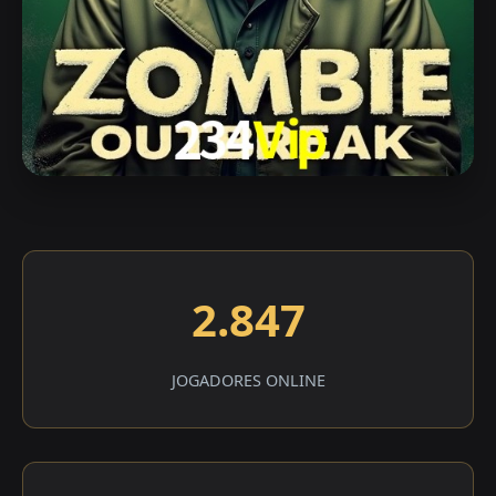
2.847
JOGADORES ONLINE