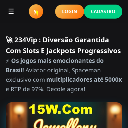
☰
LOGIN
CADASTRO
🚀 234Vip : Diversão Garantida
Com Slots E Jackpots Progressivos
⚡
Os jogos mais emocionantes do
Brasil!
Aviator original, Spaceman
exclusivo com
multiplicadores até 5000x
e RTP de 97%. Decole agora!