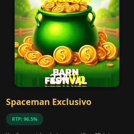
Spaceman Exclusivo
RTP: 96.5%