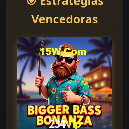
🎯 Estratégias
Vencedoras